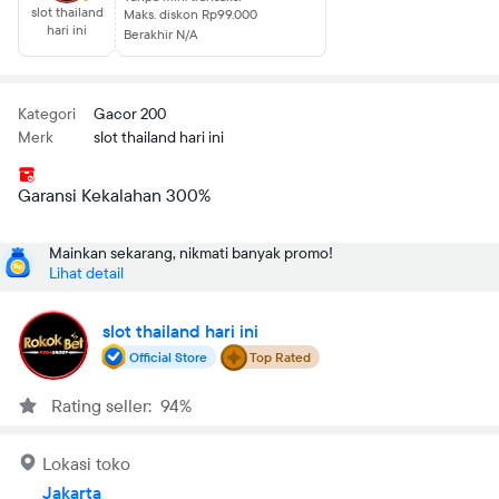
slot thailand
Maks. diskon Rp99.000
hari ini
Berakhir N/A
Kategori
Gacor 200
Merk
slot thailand hari ini
Garansi Kekalahan 300%
Mainkan sekarang, nikmati banyak promo!
Lihat detail
slot thailand hari ini
Official Store
Top Rated
Rating seller: 94%
Lokasi toko
Jakarta