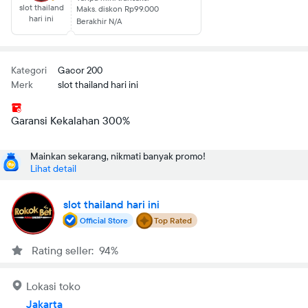
slot thailand
Maks. diskon Rp99.000
hari ini
Berakhir N/A
Kategori
Gacor 200
Merk
slot thailand hari ini
Garansi Kekalahan 300%
Mainkan sekarang, nikmati banyak promo!
Lihat detail
slot thailand hari ini
Official Store
Top Rated
Rating seller: 94%
Lokasi toko
Jakarta