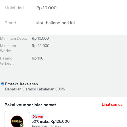
Mulai dari
Rp 10.000
Brand
slot thailand hari ini
Minimum Depo:
Rp 10.000
Minimum
Rp 25.000
Wede:
Pasang
Rp 100
terkecil:
Proteksi Kekalahan
Dapatkan Garansi Kekalahan 300%
Pakai voucher biar hemat
Lihat semua
Diskon
50% maks. Rp125.000
Tanpa min. transaksi