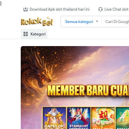
}
Download Apk slot thailand hari ini
Live Chat slot 
Semua kategori
Kategori