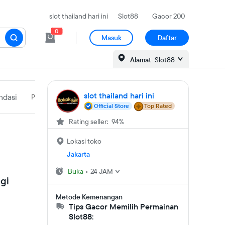
slot thailand hari ini
Slot88
Gacor 200
0
Masuk
Daftar
Alamat
Slot88
slot thailand hari ini
dasi
PRODUK SUDAH BPOM
Official Store
Top Rated
Rating seller: 94%
Lokasi toko
Jakarta
Buka
•
24 JAM
gi
Metode Kemenangan
Tips Gacor Memilih Permainan
Slot88: