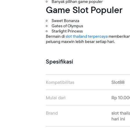
Banyak pilihan game populer
Game Slot Populer
Sweet Bonanza
Gates of Olympus
Starlight Princess
Bermain di
slot thailand terpercaya
memberika
peluang maxwin lebih besar setiap hari.
Spesifikasi
Kompatibilitas
Slot88
Mulai dari
Rp 10.00
Brand
slot thai
hari ini