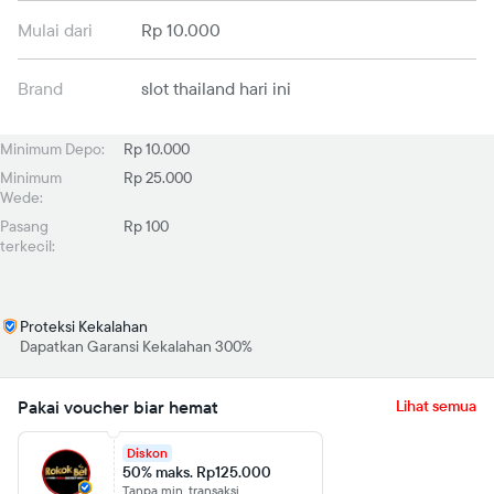
Mulai dari
Rp 10.000
Brand
slot thailand hari ini
Minimum Depo:
Rp 10.000
Minimum
Rp 25.000
Wede:
Pasang
Rp 100
terkecil:
Proteksi Kekalahan
Dapatkan Garansi Kekalahan 300%
Pakai voucher biar hemat
Lihat semua
Diskon
50% maks. Rp125.000
Tanpa min. transaksi