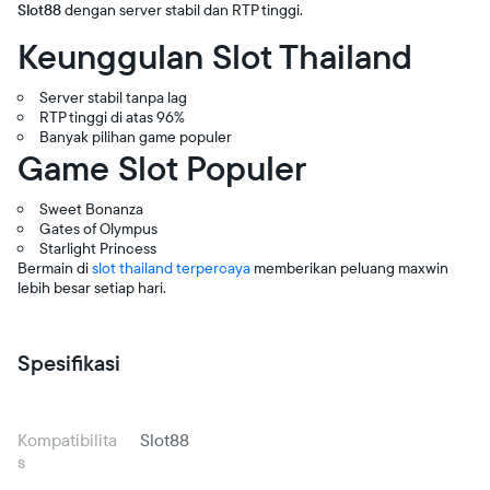
Slot88
dengan server stabil dan RTP tinggi.
Keunggulan Slot Thailand
Server stabil tanpa lag
RTP tinggi di atas 96%
Banyak pilihan game populer
Game Slot Populer
Sweet Bonanza
Gates of Olympus
Starlight Princess
Bermain di
slot thailand terpercaya
memberikan peluang maxwin
lebih besar setiap hari.
Spesifikasi
Kompatibilita
Slot88
s