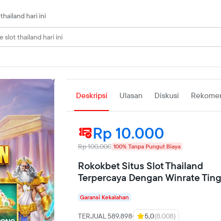
thailand hari ini
Deskripsi
Ulasan
Diskusi
Rekomen
Rp 10.000
Rp 100.000
100% Tanpa Pungut Biaya
Rokokbet Situs Slot Thailand
Terpercaya Dengan Winrate Ting
Garansi Kekalahan
TERJUAL 589.898
5,0
(8.008)