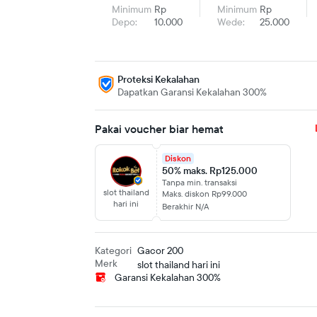
Minimum
Rp
Minimum
Rp
Depo:
10.000
Wede:
25.000
Proteksi Kekalahan
Dapatkan Garansi Kekalahan 300%
Pakai voucher biar hemat
Diskon
50% maks. Rp125.000
Tanpa min. transaksi
slot thailand
Maks. diskon Rp99.000
hari ini
Berakhir N/A
Kategori
Gacor 200
Merk
slot thailand hari ini
Garansi Kekalahan 300%