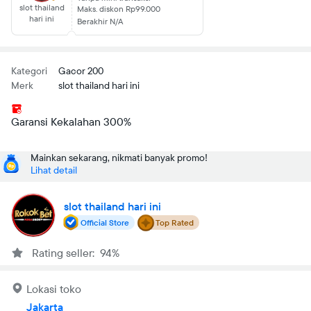
slot thailand
Maks. diskon Rp99.000
hari ini
Berakhir N/A
Kategori
Gacor 200
Merk
slot thailand hari ini
Garansi Kekalahan 300%
Mainkan sekarang, nikmati banyak promo!
Lihat detail
slot thailand hari ini
Official Store
Top Rated
Rating seller: 94%
Lokasi toko
Jakarta