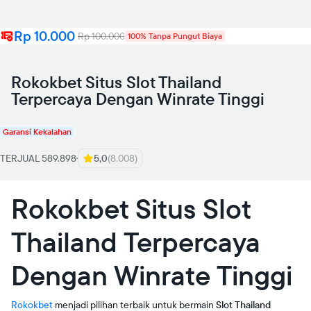
Rp 10.000
Rp 100.000
100% Tanpa Pungut Biaya
Rokokbet Situs Slot Thailand
Terpercaya Dengan Winrate Tinggi
Garansi Kekalahan
TERJUAL 589.898
5,0
(8.008)
Rokokbet Situs Slot
Thailand Terpercaya
Dengan Winrate Tinggi
Rokokbet
menjadi pilihan terbaik untuk bermain
Slot Thailand