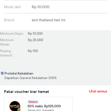
Mulai dari
Rp 10.000
Brand
slot thailand hari ini
Minimum Depo:
Rp 10.000
Minimum
Rp 25.000
Wede:
Pasang
Rp 100
terkecil:
Proteksi Kekalahan
Dapatkan Garansi Kekalahan 300%
Pakai voucher biar hemat
Lihat semua
Diskon
50% maks. Rp125.000
Tanpa min. transaksi