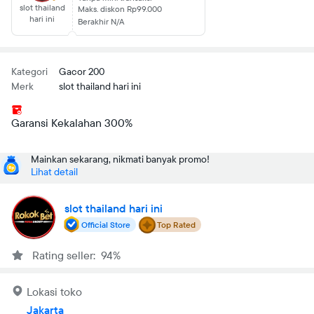
slot thailand
Maks. diskon Rp99.000
hari ini
Berakhir N/A
Kategori
Gacor 200
Merk
slot thailand hari ini
Garansi Kekalahan 300%
Mainkan sekarang, nikmati banyak promo!
Lihat detail
slot thailand hari ini
Official Store
Top Rated
Rating seller: 94%
Lokasi toko
Jakarta