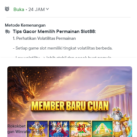
Buka
•
24 JAM
Metode Kemenangan
Tips Gacor Memilih Permainan Slot88:
1. Perhatikan Volatilitas Permainan
- Setiap game slot memiliki tingkat volatilitas berbeda.
- Low volatility → lebih stabil dan cocok buat pemula
Medium/high volatility → cocok buat pengguna yang suka
permainan dengan risiko lebih tinggi
2. Kenali Fitur Permainan
Slot88 biasanya punya fitur unik:
- Free spin mode
- Buy feature
- Bonus mini game
Rokokbet Situs Slot Thailand Terpercaya Den
gan Winrate Tinggi
- Booster multiplier