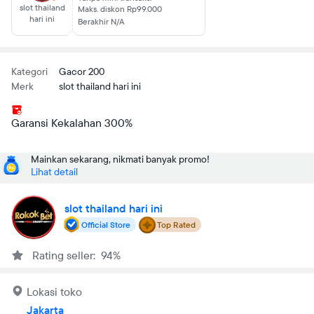
slot thailand
Maks. diskon Rp99.000
hari ini
Berakhir N/A
Kategori
Gacor 200
Merk
slot thailand hari ini
Garansi Kekalahan 300%
Mainkan sekarang, nikmati banyak promo!
Lihat detail
slot thailand hari ini
Official Store
Top Rated
Rating seller: 94%
Lokasi toko
Jakarta