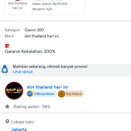
slot thailand
Maks. diskon Rp99.000
hari ini
Berakhir N/A
Kategori
Gacor 200
Merk
slot thailand hari ini
Garansi Kekalahan 300%
Mainkan sekarang, nikmati banyak promo!
Lihat detail
slot thailand hari ini
Official Store
Top Rated
Rating seller: 94%
Lokasi toko
Jakarta