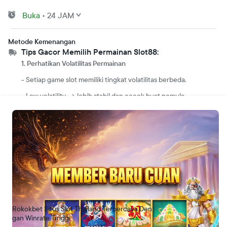
Buka
•
24 JAM
Metode Kemenangan
Tips Gacor Memilih Permainan Slot88:
1. Perhatikan Volatilitas Permainan
- Setiap game slot memiliki tingkat volatilitas berbeda.
- Low volatility → lebih stabil dan cocok buat pemula
Medium/high volatility → cocok buat pengguna yang suka
permainan dengan risiko lebih tinggi
2. Kenali Fitur Permainan
Slot88 biasanya punya fitur unik:
- Free spin mode
- Buy feature
- Bonus mini game
Rokokbet Situs Slot Thailand Terpercaya Den
gan Winrate Tinggi
- Booster multiplier