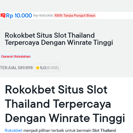
Rp 10.000
Rp 100.000
100% Tanpa Pungut Biaya
Rokokbet Situs Slot Thailand
Terpercaya Dengan Winrate Tinggi
Garansi Kekalahan
TERJUAL 589.898
5,0
(8.008)
Rokokbet Situs Slot
Thailand Terpercaya
Dengan Winrate Tinggi
Rokokbet
menjadi pilihan terbaik untuk bermain
Slot Thailand