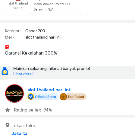
slot thailand
Maks. diskon Rp99.000
hari ini
Berakhir N/A
Kategori
Gacor 200
Merk
slot thailand hari ini
Garansi Kekalahan 300%
Mainkan sekarang, nikmati banyak promo!
Lihat detail
slot thailand hari ini
Official Store
Top Rated
Rating seller: 94%
Lokasi toko
Jakarta