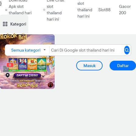
Download
Live Chat
}
slot
Apk slot
slot
Gacor
thailand
Slot88
thailand hari
thailand
200
hari ini
Deskripsi
Deskripsi
Ulasan
Ulasan
Diskusi
Diskusi
Rekomendasi
Rekomendasi
PRODUK S
PRODUK S
ini
hari ini
Kategori
Semua kategori
0
Masuk
Daftar
Alamat
Slot88