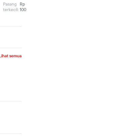
Pasang
Rp
terkecil:
100
Lihat semua