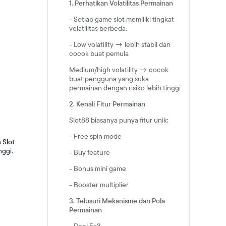
1. Perhatikan Volatilitas Permainan
- Setiap game slot memiliki tingkat
volatilitas berbeda.
- Low volatility → lebih stabil dan
cocok buat pemula
Medium/high volatility → cocok
buat pengguna yang suka
permainan dengan risiko lebih tinggi
2. Kenali Fitur Permainan
Slot88 biasanya punya fitur unik:
- Free spin mode
n
Slot
nggi.
- Buy feature
- Bonus mini game
- Booster multiplier
3. Telusuri Mekanisme dan Pola
Permainan