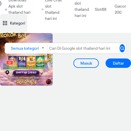
Download
Live Chat
}
slot
Apk slot
slot
Gacor
thailand
Slot88
thailand hari
thailand
200
hari ini
Deskripsi
Deskripsi
Ulasan
Ulasan
Diskusi
Diskusi
Rekomendasi
Rekomendasi
PRODUK S
PRODUK S
ini
hari ini
Kategori
Semua kategori
0
Masuk
Daftar
Alamat
Slot88