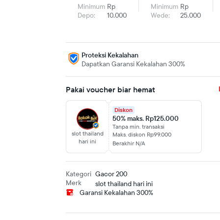
Minimum
Rp
Minimum
Rp
Depo:
10.000
Wede:
25.000
Proteksi Kekalahan
Dapatkan Garansi Kekalahan 300%
Pakai voucher biar hemat
Diskon
50% maks. Rp125.000
Tanpa min. transaksi
slot thailand
Maks. diskon Rp99.000
hari ini
Berakhir N/A
Kategori
Gacor 200
Merk
slot thailand hari ini
Garansi Kekalahan 300%