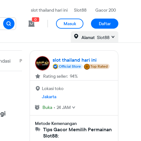
slot thailand hari ini
Slot88
Gacor 200
0
Masuk
Daftar
Alamat
Slot88
slot thailand hari ini
dasi
PRODUK SUDAH BPOM
Official Store
Top Rated
Rating seller: 94%
Lokasi toko
Jakarta
Buka
•
24 JAM
gi
Metode Kemenangan
Tips Gacor Memilih Permainan
Slot88: