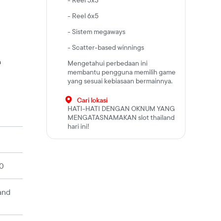
- Reel 5x3
- Reel 6x5
- Sistem megaways
- Scatter-based winnings
n
Mengetahui perbedaan ini
membantu pengguna memilih game
yang sesuai kebiasaan bermainnya.
Cari lokasi
HATI-HATI DENGAN OKNUM YANG
MENGATASNAMAKAN slot thailand
hari ini!
0
land