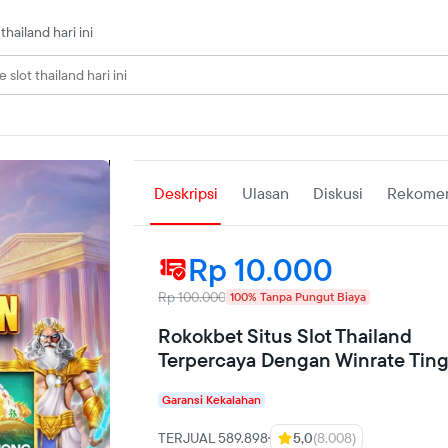
thailand hari ini
Deskripsi
Ulasan
Diskusi
Rekomen
Rp 10.000
Rp 100.000
100% Tanpa Pungut Biaya
Rokokbet Situs Slot Thailand
Terpercaya Dengan Winrate Ting
Garansi Kekalahan
TERJUAL 589.898
5,0
(8.008)