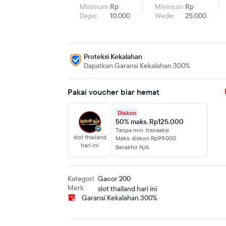
Minimum
Rp
Minimum
Rp
Depo:
10.000
Wede:
25.000
Proteksi Kekalahan
Dapatkan Garansi Kekalahan 300%
Pakai voucher biar hemat
Diskon
50% maks. Rp125.000
Tanpa min. transaksi
slot thailand
Maks. diskon Rp99.000
hari ini
Berakhir N/A
Kategori
Gacor 200
Merk
slot thailand hari ini
Garansi Kekalahan 300%