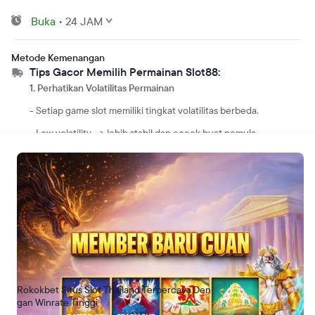
Buka
•
24 JAM
Metode Kemenangan
Tips Gacor Memilih Permainan Slot88:
1. Perhatikan Volatilitas Permainan
- Setiap game slot memiliki tingkat volatilitas berbeda.
- Low volatility → lebih stabil dan cocok buat pemula
Medium/high volatility → cocok buat pengguna yang suka
permainan dengan risiko lebih tinggi
2. Kenali Fitur Permainan
Slot88 biasanya punya fitur unik:
- Free spin mode
- Buy feature
- Bonus mini game
Rokokbet Situs Slot Thailand Terpercaya Den
gan Winrate Tinggi
- Booster multiplier