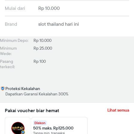
Mulai dari
Rp 10.000
Brand
slot thailand hari ini
Minimum Depo:
Rp 10.000
Minimum
Rp 25.000
Wede:
Pasang
Rp 100
terkecil:
Proteksi Kekalahan
Dapatkan Garansi Kekalahan 300%
Pakai voucher biar hemat
Lihat semua
Diskon
50% maks. Rp125.000
Tanpa min. transaksi