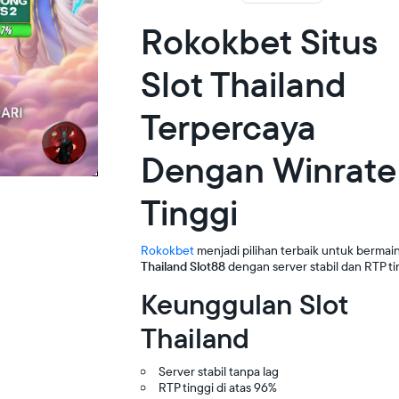
Rokokbet Situs
Slot Thailand
Terpercaya
Dengan Winrate
Tinggi
Rokokbet
menjadi pilihan terbaik untuk bermai
Thailand Slot88
dengan server stabil dan RTP ti
Keunggulan Slot
Thailand
Server stabil tanpa lag
RTP tinggi di atas 96%