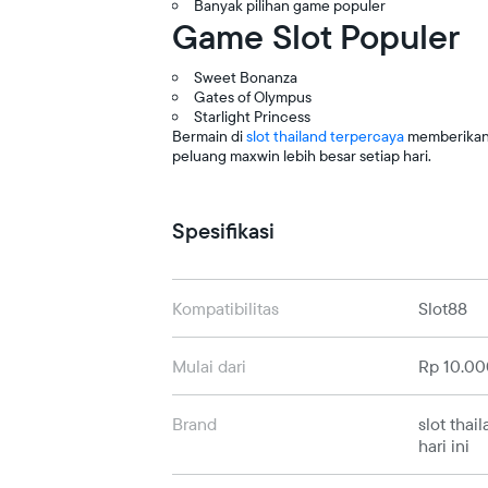
Banyak pilihan game populer
Game Slot Populer
Sweet Bonanza
Gates of Olympus
Starlight Princess
Bermain di
slot thailand terpercaya
memberika
peluang maxwin lebih besar setiap hari.
Spesifikasi
Kompatibilitas
Slot88
Mulai dari
Rp 10.00
Brand
slot thai
hari ini