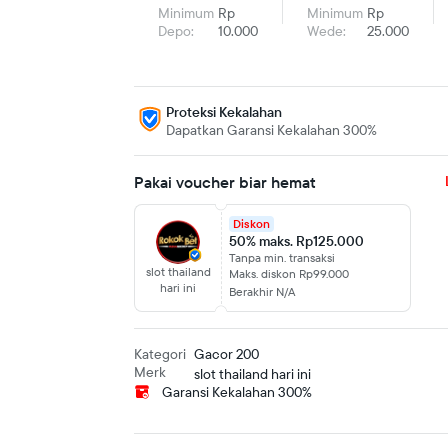
Minimum
Rp
Minimum
Rp
Depo:
10.000
Wede:
25.000
Proteksi Kekalahan
Dapatkan Garansi Kekalahan 300%
Pakai voucher biar hemat
Diskon
50% maks. Rp125.000
Tanpa min. transaksi
slot thailand
Maks. diskon Rp99.000
hari ini
Berakhir N/A
Kategori
Gacor 200
Merk
slot thailand hari ini
Garansi Kekalahan 300%