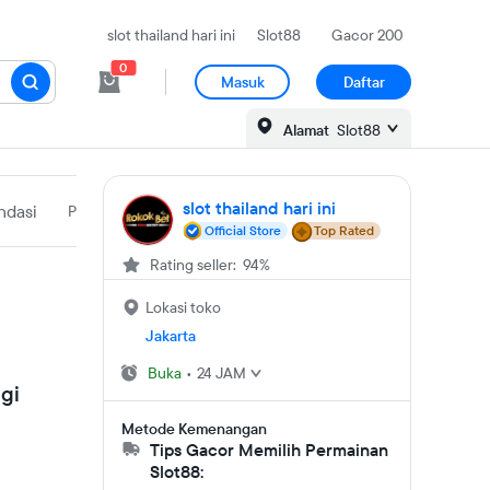
slot thailand hari ini
Slot88
Gacor 200
0
Masuk
Daftar
Alamat
Slot88
slot thailand hari ini
dasi
PRODUK SUDAH BPOM
Official Store
Top Rated
Rating seller: 94%
Lokasi toko
Jakarta
Buka
•
24 JAM
gi
Metode Kemenangan
Tips Gacor Memilih Permainan
Slot88: