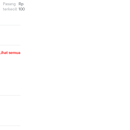
Pasang
Rp
terkecil:
100
Lihat semua