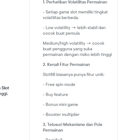
1. Perhatikan Volatilitas Permainan
- Setiap game slot memiliki tingkat
volatilitas berbeda.
- Low volatility → lebih stabil dan
cocok buat pemula
Medium/high volatility → cocok
buat pengguna yang suka
permainan dengan risiko lebih tinggi
2. Kenali Fitur Permainan
Slot88 biasanya punya fitur unik:
- Free spin mode
n
Slot
nggi.
- Buy feature
- Bonus mini game
- Booster multiplier
3. Telusuri Mekanisme dan Pola
Permainan