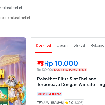
thailand hari ini
Deskripsi
Ulasan
Diskusi
Rekomen
Rp 10.000
Rp 100.000
100% Tanpa Pungut Biaya
Rokokbet Situs Slot Thailand
Terpercaya Dengan Winrate Ting
Garansi Kekalahan
TERJUAL 589.898
5,0
(8.008)