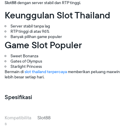
Slot88
dengan server stabil dan RTP tinggi.
Keunggulan Slot Thailand
Server stabil tanpa lag
RTP tinggi di atas 96%
Banyak pilihan game populer
Game Slot Populer
Sweet Bonanza
Gates of Olympus
Starlight Princess
Bermain di
slot thailand terpercaya
memberikan peluang maxwin
lebih besar setiap hari.
Spesifikasi
Kompatibilita
Slot88
s