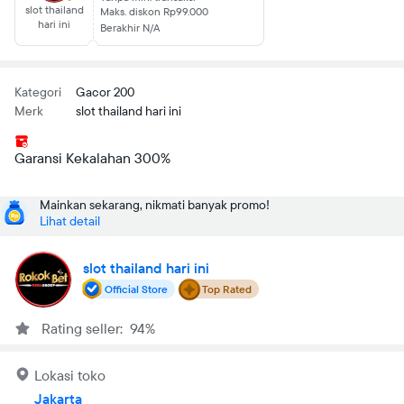
slot thailand
Maks. diskon Rp99.000
hari ini
Berakhir N/A
Kategori
Gacor 200
Merk
slot thailand hari ini
Garansi Kekalahan 300%
Mainkan sekarang, nikmati banyak promo!
Lihat detail
slot thailand hari ini
Official Store
Top Rated
Rating seller: 94%
Lokasi toko
Jakarta