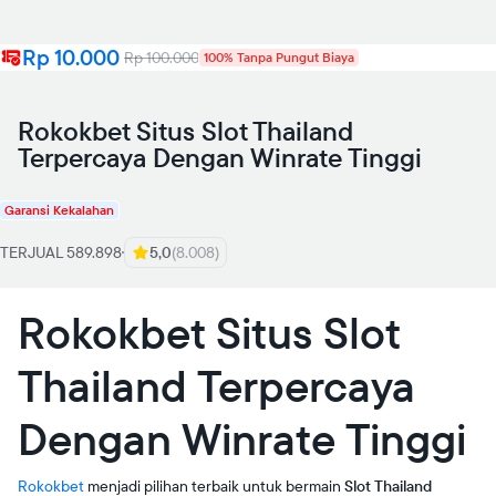
Rp 10.000
Rp 100.000
100% Tanpa Pungut Biaya
Rokokbet Situs Slot Thailand
Terpercaya Dengan Winrate Tinggi
Garansi Kekalahan
TERJUAL 589.898
5,0
(8.008)
Rokokbet Situs Slot
Thailand Terpercaya
Dengan Winrate Tinggi
Rokokbet
menjadi pilihan terbaik untuk bermain
Slot Thailand