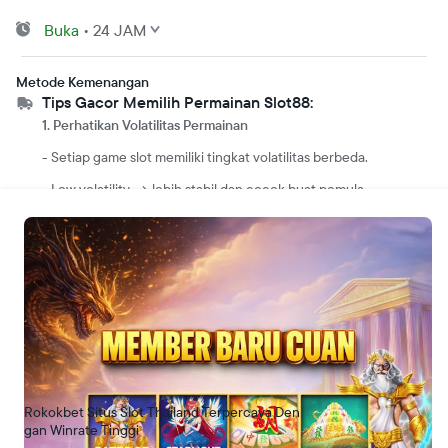
Buka
•
24 JAM
Metode Kemenangan
Tips Gacor Memilih Permainan Slot88:
1. Perhatikan Volatilitas Permainan
- Setiap game slot memiliki tingkat volatilitas berbeda.
- Low volatility → lebih stabil dan cocok buat pemula
Medium/high volatility → cocok buat pengguna yang suka
permainan dengan risiko lebih tinggi
2. Kenali Fitur Permainan
Slot88 biasanya punya fitur unik:
- Free spin mode
- Buy feature
- Bonus mini game
Rokokbet Situs Slot Thailand Terpercaya Den
gan Winrate Tinggi
- Booster multiplier