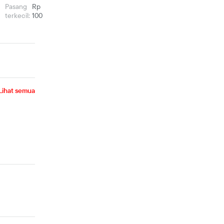
Pasang
Rp
terkecil:
100
Lihat semua