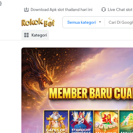
}
Download Apk slot thailand hari ini
Live Chat slot 
Semua kategori
Kategori