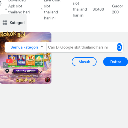
Download
Live Chat
}
slot
Apk slot
slot
Gacor
thailand
Slot88
thailand hari
thailand
200
hari ini
Deskripsi
Deskripsi
Ulasan
Ulasan
Diskusi
Diskusi
Rekomendasi
Rekomendasi
PRODUK S
PRODUK S
ini
hari ini
Kategori
Semua kategori
0
Masuk
Daftar
Alamat
Slot88