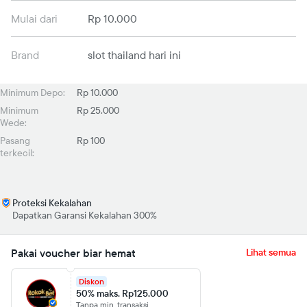
Mulai dari
Rp 10.000
Brand
slot thailand hari ini
Minimum Depo:
Rp 10.000
Minimum
Rp 25.000
Wede:
Pasang
Rp 100
terkecil:
Proteksi Kekalahan
Dapatkan Garansi Kekalahan 300%
Pakai voucher biar hemat
Lihat semua
Diskon
50% maks. Rp125.000
Tanpa min. transaksi