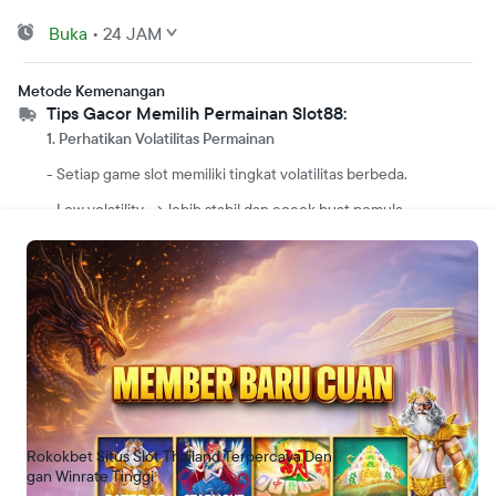
Buka
•
24 JAM
Metode Kemenangan
Tips Gacor Memilih Permainan Slot88:
1. Perhatikan Volatilitas Permainan
- Setiap game slot memiliki tingkat volatilitas berbeda.
- Low volatility → lebih stabil dan cocok buat pemula
Medium/high volatility → cocok buat pengguna yang suka
permainan dengan risiko lebih tinggi
2. Kenali Fitur Permainan
Slot88 biasanya punya fitur unik:
- Free spin mode
- Buy feature
- Bonus mini game
Rokokbet Situs Slot Thailand Terpercaya Den
gan Winrate Tinggi
- Booster multiplier