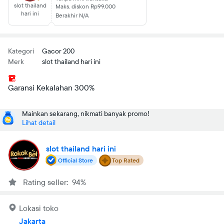
slot thailand
Maks. diskon Rp99.000
hari ini
Berakhir N/A
Kategori
Gacor 200
Merk
slot thailand hari ini
Garansi Kekalahan 300%
Mainkan sekarang, nikmati banyak promo!
Lihat detail
slot thailand hari ini
Official Store
Top Rated
Rating seller: 94%
Lokasi toko
Jakarta