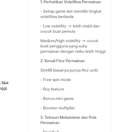
1. Perhatikan Volatilitas Permainan
- Setiap game slot memiliki tingkat
volatilitas berbeda.
- Low volatility → lebih stabil dan
cocok buat pemula
Medium/high volatility → cocok
buat pengguna yang suka
permainan dengan risiko lebih tinggi
2. Kenali Fitur Permainan
Slot88 biasanya punya fitur unik:
- Free spin mode
n
Slot
nggi.
- Buy feature
- Bonus mini game
- Booster multiplier
3. Telusuri Mekanisme dan Pola
Permainan