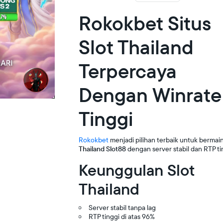
Rokokbet Situs
Slot Thailand
Terpercaya
Dengan Winrate
Tinggi
Rokokbet
menjadi pilihan terbaik untuk bermai
Thailand Slot88
dengan server stabil dan RTP ti
Keunggulan Slot
Thailand
Server stabil tanpa lag
RTP tinggi di atas 96%