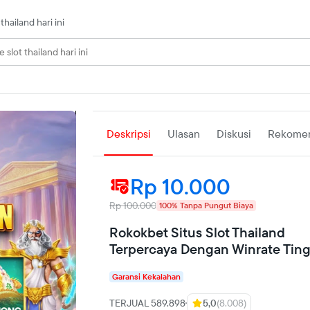
thailand hari ini
Deskripsi
Ulasan
Diskusi
Rekomen
Rp 10.000
Rp 100.000
100% Tanpa Pungut Biaya
Rokokbet Situs Slot Thailand
Terpercaya Dengan Winrate Ting
Garansi Kekalahan
TERJUAL 589.898
5,0
(8.008)