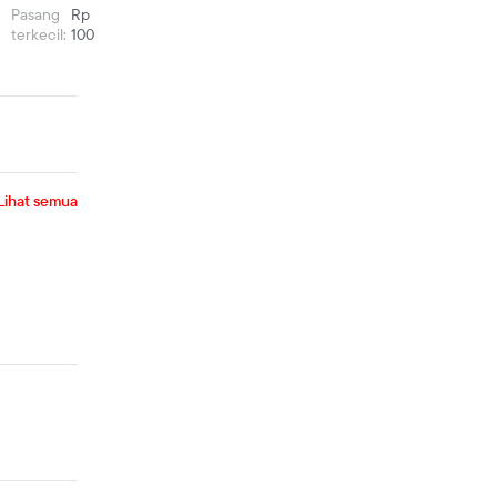
Pasang
Rp
terkecil:
100
Lihat semua