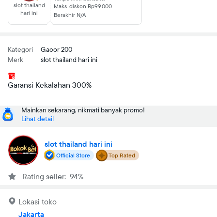
slot thailand
Maks. diskon Rp99.000
hari ini
Berakhir N/A
Kategori
Gacor 200
Merk
slot thailand hari ini
Garansi Kekalahan 300%
Mainkan sekarang, nikmati banyak promo!
Lihat detail
slot thailand hari ini
Official Store
Top Rated
Rating seller: 94%
Lokasi toko
Jakarta