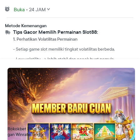
Buka
•
24 JAM
Metode Kemenangan
Tips Gacor Memilih Permainan Slot88:
1. Perhatikan Volatilitas Permainan
- Setiap game slot memiliki tingkat volatilitas berbeda.
- Low volatility → lebih stabil dan cocok buat pemula
Medium/high volatility → cocok buat pengguna yang suka
permainan dengan risiko lebih tinggi
2. Kenali Fitur Permainan
Slot88 biasanya punya fitur unik:
- Free spin mode
- Buy feature
- Bonus mini game
Rokokbet Situs Slot Thailand Terpercaya Den
gan Winrate Tinggi
- Booster multiplier