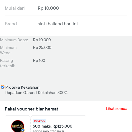
Mulai dari
Rp 10.000
Brand
slot thailand hari ini
Minimum Depo:
Rp 10.000
Minimum
Rp 25.000
Wede:
Pasang
Rp 100
terkecil:
Proteksi Kekalahan
Dapatkan Garansi Kekalahan 300%
Pakai voucher biar hemat
Lihat semua
Diskon
50% maks. Rp125.000
Tanpa min. transaksi