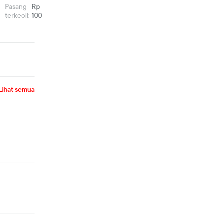
Pasang
Rp
terkecil:
100
Lihat semua