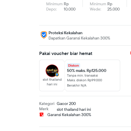
Minimum
Rp
Minimum
Rp
Depo:
10.000
Wede:
25.000
Proteksi Kekalahan
Dapatkan Garansi Kekalahan 300%
Pakai voucher biar hemat
Diskon
50% maks. Rp125.000
Tanpa min. transaksi
slot thailand
Maks. diskon Rp99.000
hari ini
Berakhir N/A
Kategori
Gacor 200
Merk
slot thailand hari ini
Garansi Kekalahan 300%