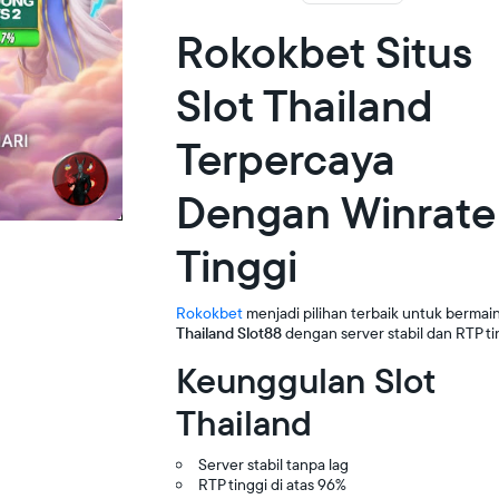
Rokokbet Situs
Slot Thailand
Terpercaya
Dengan Winrate
Tinggi
Rokokbet
menjadi pilihan terbaik untuk bermai
Thailand Slot88
dengan server stabil dan RTP ti
Keunggulan Slot
Thailand
Server stabil tanpa lag
RTP tinggi di atas 96%