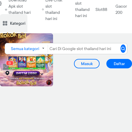
Download
Live Chat
}
slot
Apk slot
slot
Gacor
thailand
Slot88
thailand hari
thailand
200
hari ini
Deskripsi
Deskripsi
Ulasan
Ulasan
Diskusi
Diskusi
Rekomendasi
Rekomendasi
PRODUK S
PRODUK S
ini
hari ini
Kategori
Semua kategori
0
Masuk
Daftar
Alamat
Slot88