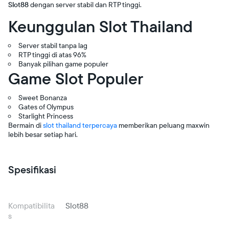
Slot88
dengan server stabil dan RTP tinggi.
Keunggulan Slot Thailand
Server stabil tanpa lag
RTP tinggi di atas 96%
Banyak pilihan game populer
Game Slot Populer
Sweet Bonanza
Gates of Olympus
Starlight Princess
Bermain di
slot thailand terpercaya
memberikan peluang maxwin
lebih besar setiap hari.
Spesifikasi
Kompatibilita
Slot88
s