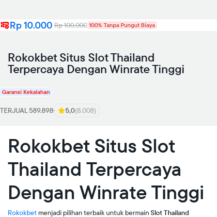
Rp 10.000
Rp 100.000
100% Tanpa Pungut Biaya
Rokokbet Situs Slot Thailand
Terpercaya Dengan Winrate Tinggi
Garansi Kekalahan
TERJUAL 589.898
5,0
(8.008)
Rokokbet Situs Slot
Thailand Terpercaya
Dengan Winrate Tinggi
Rokokbet
menjadi pilihan terbaik untuk bermain
Slot Thailand