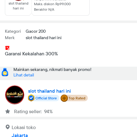
slot thailand
Maks. diskon Rp99.000
hari ini
Berakhir N/A
Kategori
Gacor 200
Merk
slot thailand hari ini
Garansi Kekalahan 300%
Mainkan sekarang, nikmati banyak promo!
Lihat detail
slot thailand hari ini
Official Store
Top Rated
Rating seller: 94%
Lokasi toko
Jakarta