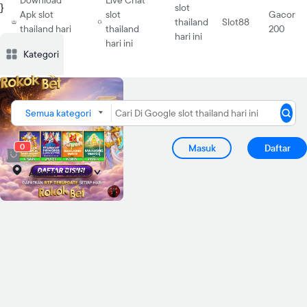
Download
Live Chat
}
slot
Apk slot
slot
Gacor
thailand
Slot88
thailand hari
thailand
200
hari ini
Deskripsi
Deskripsi
Ulasan
Ulasan
Diskusi
Diskusi
Rekomendasi
Rekomendasi
PRODUK S
PRODUK S
ini
hari ini
Kategori
Semua kategori
0
Masuk
Daftar
Alamat
Slot88