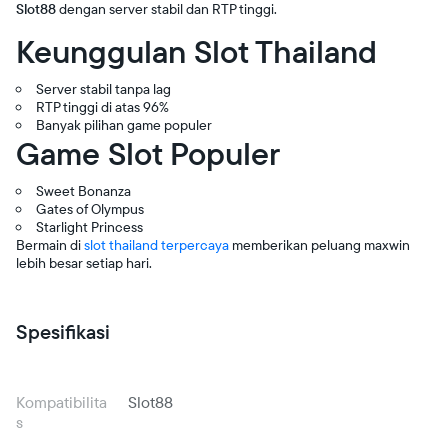
Slot88
dengan server stabil dan RTP tinggi.
Keunggulan Slot Thailand
Server stabil tanpa lag
RTP tinggi di atas 96%
Banyak pilihan game populer
Game Slot Populer
Sweet Bonanza
Gates of Olympus
Starlight Princess
Bermain di
slot thailand terpercaya
memberikan peluang maxwin
lebih besar setiap hari.
Spesifikasi
Kompatibilita
Slot88
s