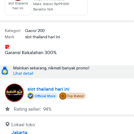
slot thailand
Maks. diskon Rp99.000
hari ini
Berakhir N/A
Kategori
Gacor 200
Merk
slot thailand hari ini
Garansi Kekalahan 300%
Mainkan sekarang, nikmati banyak promo!
Lihat detail
slot thailand hari ini
Official Store
Top Rated
Rating seller: 94%
Lokasi toko
Jakarta