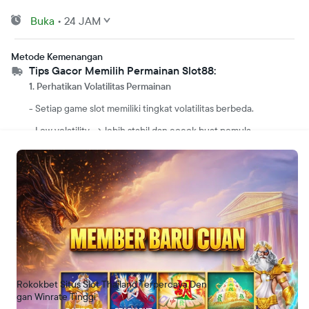
Buka
•
24 JAM
Metode Kemenangan
Tips Gacor Memilih Permainan Slot88:
1. Perhatikan Volatilitas Permainan
- Setiap game slot memiliki tingkat volatilitas berbeda.
- Low volatility → lebih stabil dan cocok buat pemula
Medium/high volatility → cocok buat pengguna yang suka
permainan dengan risiko lebih tinggi
2. Kenali Fitur Permainan
Slot88 biasanya punya fitur unik:
- Free spin mode
- Buy feature
- Bonus mini game
Rokokbet Situs Slot Thailand Terpercaya Den
gan Winrate Tinggi
- Booster multiplier