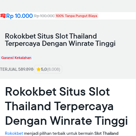
Rp 10.000
Rp 100.000
100% Tanpa Pungut Biaya
Rokokbet Situs Slot Thailand
Terpercaya Dengan Winrate Tinggi
Garansi Kekalahan
TERJUAL 589.898
5,0
(8.008)
Rokokbet Situs Slot
Thailand Terpercaya
Dengan Winrate Tinggi
Rokokbet
menjadi pilihan terbaik untuk bermain
Slot Thailand