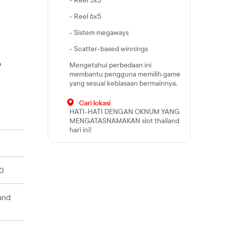
- Reel 5x3
- Reel 6x5
- Sistem megaways
- Scatter-based winnings
n
Mengetahui perbedaan ini
membantu pengguna memilih game
yang sesuai kebiasaan bermainnya.
Cari lokasi
HATI-HATI DENGAN OKNUM YANG
MENGATASNAMAKAN slot thailand
hari ini!
0
land