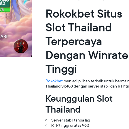
Rokokbet Situs
Slot Thailand
Terpercaya
Dengan Winrate
Tinggi
Rokokbet
menjadi pilihan terbaik untuk bermai
Thailand Slot88
dengan server stabil dan RTP ti
Keunggulan Slot
Thailand
Server stabil tanpa lag
RTP tinggi di atas 96%