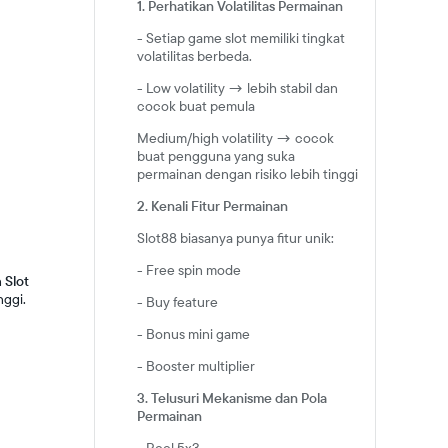
1. Perhatikan Volatilitas Permainan
- Setiap game slot memiliki tingkat
volatilitas berbeda.
- Low volatility → lebih stabil dan
cocok buat pemula
Medium/high volatility → cocok
buat pengguna yang suka
permainan dengan risiko lebih tinggi
2. Kenali Fitur Permainan
Slot88 biasanya punya fitur unik:
- Free spin mode
n
Slot
nggi.
- Buy feature
- Bonus mini game
- Booster multiplier
3. Telusuri Mekanisme dan Pola
Permainan